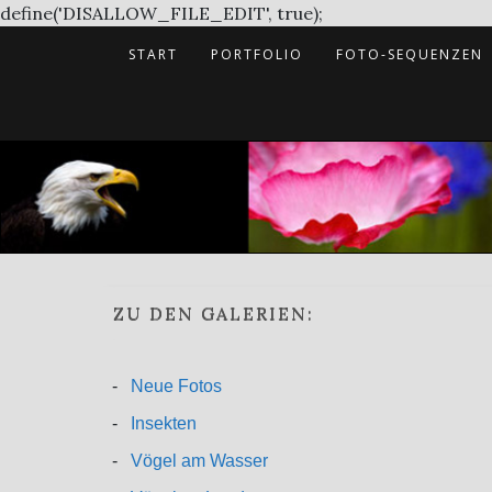
Skip
define('DISALLOW_FILE_EDIT', true);
to
START
PORTFOLIO
FOTO-SEQUENZEN
content
ZU DEN GALERIEN:
-
Neue Fotos
-
Insekten
-
Vögel am Wasser