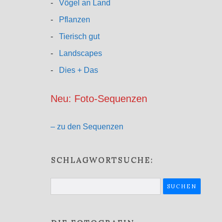
-
Vögel an Land
-
Pflanzen
-
Tierisch gut
-
Landscapes
-
Dies + Das
Neu: Foto-Sequenzen
– zu den Sequenzen
SCHLAGWORTSUCHE:
Suchen
nach: