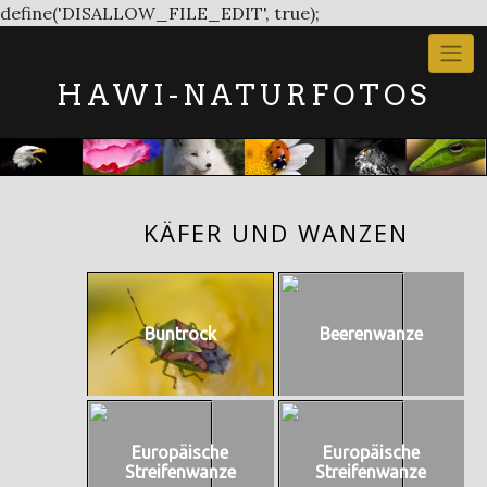
Skip
define('DISALLOW_FILE_EDIT', true);
to
content
HAWI-NATURFOTOS
KÄFER UND WANZEN
Buntrock
Beerenwanze
Europäische
Europäische
Streifenwanze
Streifenwanze