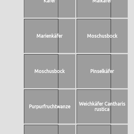
Käfer
Maikäfer
Marienkäfer
Moschusbock
Moschusbock
Pinselkäfer
Weichkäfer Cantharis
Purpurfruchtwanze
rustica