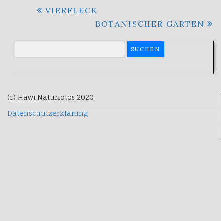
Beitragsnavigation
VIERFLECK
BOTANISCHER GARTEN
Suchen
nach:
(c) Hawi Naturfotos 2020
Datenschutzerklärung
WordPress
Di Blog
Theme