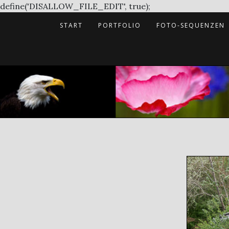
Skip
define('DISALLOW_FILE_EDIT', true);
to
START
PORTFOLIO
FOTO-SEQUENZEN
content