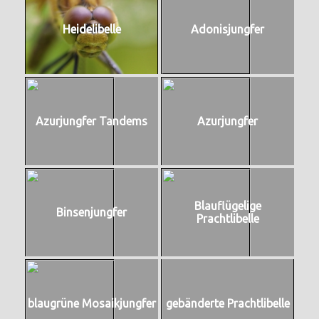
Heidelibelle
Adonisjungfer
Azurjungfer Tandems
Azurjungfer
Blauflügelige
Binsenjungfer
Prachtlibelle
blaugrüne Mosaikjungfer
gebänderte Prachtlibelle