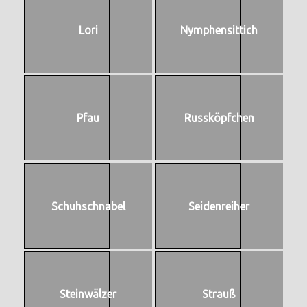
Lori
Nymphensittich
Pfau
Russköpfchen
Schuhschnabel
Seidenreiher
Steinwälzer
Strauß