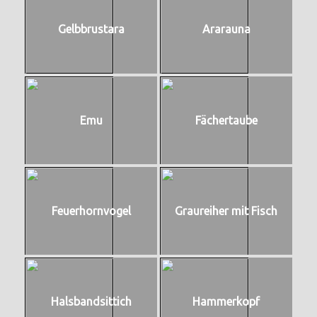
Gelbbrustara
Ararauna
Emu
Fächertaube
Feuerhornvogel
Graureiher mit Fisch
Halsbandsittich
Hammerkopf