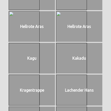
Hellrote Aras
Hellrote Aras
Kagu
Kakadu
Kragentrappe
Lachender Hans